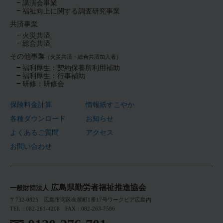
講演会事業
福祉向上に関する調査研究事業
共済事業
火災共済
総合共済
その他事業
（火災共済・総合共済加入者）
福利厚生：契約保養所利用補助
福利厚生：行事補助
研修：研修会
保険料金計算
情報紙すこやか
各種ダウンロード
お知らせ
よくあるご質問
アクセス
お問い合わせ
広島県勤労者福祉推進協会
一般財団法人
〒732-0825 広島市南区金屋町1番17号ワークピア広島内
TEL：082-261-4208 FAX：082-263-7586