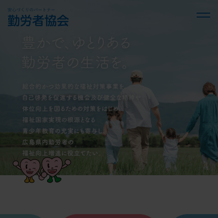
勤労者協会について
ディスクロージャー
定款・規則・規定
役員名簿
事業報告
事業内容
実施事業
奨学金貸与事業
講演会事業
福祉向上に関する調査研究事業
共済事業
火災共済
総合共済
その他事業
（火災共済・総合共済加入者）
福利厚生：契約保養所利用補助
福利厚生：行事補助
研修：研修会