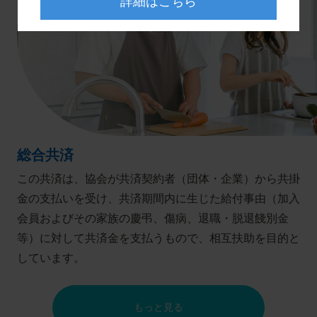
詳細はこちら
総合共済
この共済は、協会が共済契約者（団体・企業）から共掛
金の支払いを受け、共済期間内に生じた給付事由（加入
会員およびその家族の慶弔、傷病、退職・脱退餞別金
等）に対して共済金を支払うもので、相互扶助を目的と
しています。
もっと見る