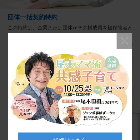
団体一括契約特約
この特約は、企業または団体がその構成員を被保険者と
して保険契約する火災共済で、被保険者の居住する建物
Close
および当該建物に収容された被保険者の所有する家財が
対象となります。なお、共済保険金の受取人は被保険者
となります。
もっと見る